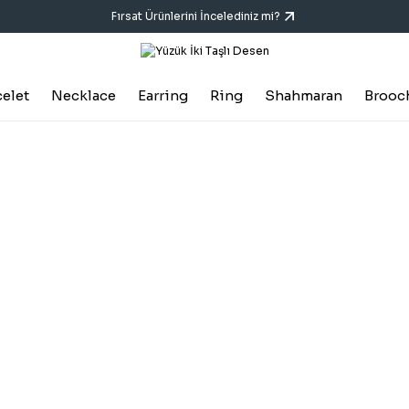
Fırsat Ürünlerini İncelediniz mi?
celet
Necklace
Earring
Ring
Shahmaran
Brooc