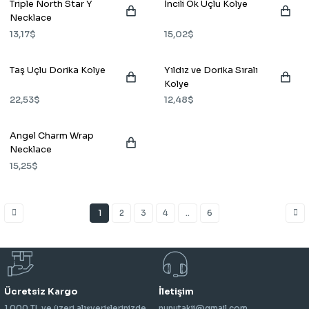
Triple North Star Y
İncili Ok Uçlu Kolye
Necklace
13,17$
15,02$
Taş Uçlu Dorika Kolye
Yıldız ve Dorika Sıralı
Kolye
22,53$
12,48$
Angel Charm Wrap
Necklace
15,25$
1
2
3
4
..
6
Ücretsiz Kargo
İletişim
1.000 TL ve üzeri alışverişlerinizde
nunutakii@gmail.com