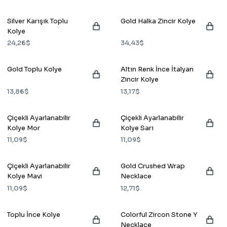
Silver Karışık Toplu
Gold Halka Zincir Kolye
Kolye
24,26$
34,43$
Gold Toplu Kolye
Altın Renk İnce İtalyan
Zincir Kolye
13,86$
13,17$
Çiçekli Ayarlanabilir
Çiçekli Ayarlanabilir
Kolye Mor
Kolye Sarı
11,09$
11,09$
Çiçekli Ayarlanabilir
Gold Crushed Wrap
Kolye Mavi
Necklace
11,09$
12,71$
Toplu İnce Kolye
Colorful Zircon Stone Y
Necklace