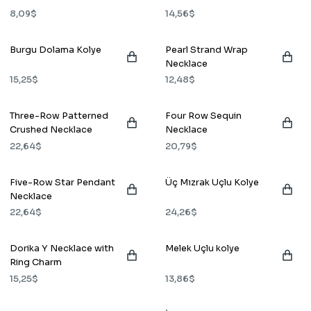
8,09$
14,56$
Burgu Dolama Kolye
Pearl Strand Wrap
Necklace
15,25$
12,48$
Three-Row Patterned
Four Row Sequin
Crushed Necklace
Necklace
22,64$
20,79$
Five-Row Star Pendant
Üç Mızrak Uçlu Kolye
Necklace
22,64$
24,26$
Dorika Y Necklace with
Melek Uçlu kolye
Ring Charm
15,25$
13,86$