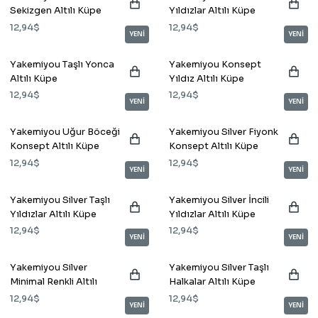
Sekizgen Altılı Küpe
Yıldızlar Altılı Küpe
12,94$
12,94$
YENİ
YENİ
Yakemiyou Taşlı Yonca
Yakemiyou Konsept
Altılı Küpe
Yıldız Altılı Küpe
12,94$
12,94$
YENİ
YENİ
Yakemiyou Uğur Böceği
Yakemiyou Silver Fiyonk
Konsept Altılı Küpe
Konsept Altılı Küpe
12,94$
12,94$
YENİ
YENİ
Yakemiyou Silver Taşlı
Yakemiyou Silver İncili
Yıldızlar Altılı Küpe
Yıldızlar Altılı Küpe
12,94$
12,94$
YENİ
YENİ
Yakemiyou Silver
Yakemiyou Silver Taşlı
Minimal Renkli Altılı
Halkalar Altılı Küpe
Küpe
12,94$
12,94$
YENİ
YENİ