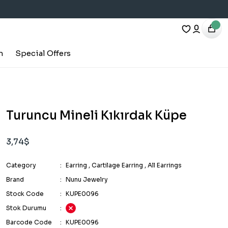
h
Special Offers
Turuncu Mineli Kıkırdak Küpe
3,74$
Category
Earring
,
Cartilage Earring
,
All Earrings
Brand
Nunu Jewelry
Stock Code
KUPE0096
Stok Durumu
Barcode Code
KUPE0096