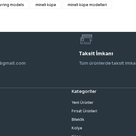
arring models
mineli küpe
mineli küpe modelleri
Taksit İmkanı
i@gmail.com
Tüm ürünlerde taksit imka
Kategoriler
Yeni Ürünler
Fırsat Ürünleri
Bileklik
Kolye