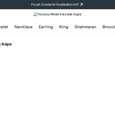
Fırsat Ürünlerini İncelediniz mi?
celet
Necklace
Earring
Ring
Shahmaran
Brooc
k Küpe