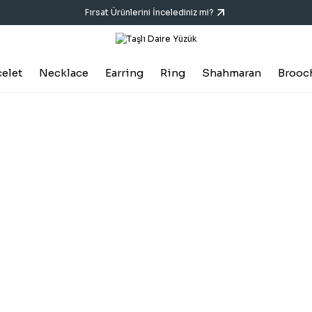
Fırsat Ürünlerini İncelediniz mi?
celet
Necklace
Earring
Ring
Shahmaran
Brooc