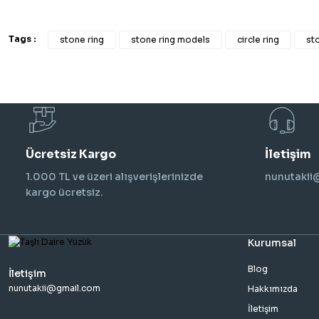
Tags :
stone ring
stone ring models
circle ring
sto
Ücretsiz Kargo
İletişim
1.000 TL ve üzeri alışverişlerinizde
nunutaki
kargo ücretsiz.
Kurumsal
Blog
İletişim
nunutakii@gmail.com
Hakkımızda
İletişim