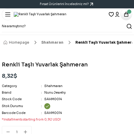
Fırsat Ürünlerini İncelediniz mi?
Geri Dön
Geri Dön
Geri Dön
Bracelet
Necklace
Earring
All Bracelets
All Necklaces
All Earrings
Homepage
Shahmaran
Renkli Taşlı Yuvarlak Şahmer
14K Bracelet
Y Necklace
Six-Piece Earring Sets
Renkli Taşlı Yuvarlak Şahmeran
Bracelet
Cartilage Earring
8,32$
Category
Handcuff Bracelet
Triple Earring Sets
Shahmaran
Brand
Nunu Jewelry
Stock Code
SAHM0014
Porcelain Bracelet
Vintage Art Earrings
Stok Durumu
Barcode Code
SAHM0014
*Installments starting from 0,92 USD!