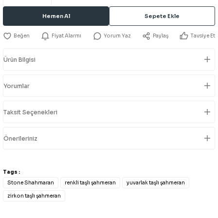
Hemen Al
Sepete Ekle
Fiyat Alarmı
Yorum Yaz
Paylaş
Tavsiye Et
Ürün Bilgisi
Yorumlar
Taksit Seçenekleri
Önerileriniz
Tags :
Stone Shahmaran
renkli taşlı şahmeran
yuvarlak taşlı şahmeran
zirkon taşlı şahmeran