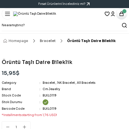
Fırsat Ürünlerini İncelediniz mi?
Geri Dön
Geri Dön
Geri Dön
Bracelet
Necklace
Earring
All Bracelets
All Necklaces
All Earrings
Homepage
Bracelet
Örüntü Taşlı Daire Bileklik
14K Bracelet
Y Necklace
Six-Piece Earring Sets
Örüntü Taşlı Daire Bileklik
Bracelet
Cartilage Earring
15,95$
Category
Handcuff Bracelet
Triple Earring Sets
Bracelet
,
14K Bracelet
,
All Bracelets
Brand
Cm Jewelry
Stock Code
BLKL0119
Porcelain Bracelet
Vintage Art Earrings
Stok Durumu
Barcode Code
BLKL0119
*Installments starting from 1,76 USD!