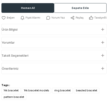
Hemen Al
Sepete Ekle
Fiyat Alarmı
Yorum Yaz
Paylaş
Tavsiye Et
Ürün Bilgisi
Yorumlar
Taksit Seçenekleri
Önerileriniz
Tags :
14k bracelet
14k bracelet models
ring bracelet
beaded bracelet
pattern bracelet