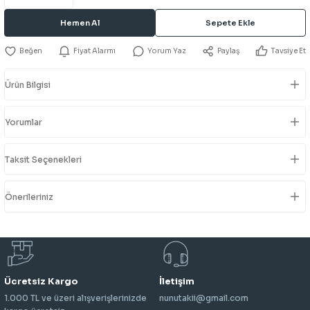
Hemen Al
Sepete Ekle
Fiyat Alarmı
Yorum Yaz
Paylaş
Tavsiye Et
Ürün Bilgisi
Yorumlar
Taksit Seçenekleri
Önerileriniz
Ücretsiz Kargo
İletişim
1.000 TL ve üzeri alışverişlerinizde
nunutakii@gmail.com