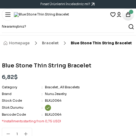
Fırsat Ürünlerini İncelediniz mi?
Geri Dön
Geri Dön
Geri Dön
Bracelet
Necklace
Earring
All Bracelets
All Necklaces
All Earrings
Homepage
Bracelet
Blue Stone Thin String Bracelet
14K Bracelet
Y Necklace
Six-Piece Earring Sets
Blue Stone Thin String Bracelet
Bracelet
Cartilage Earring
6,82$
Category
Handcuff Bracelet
Triple Earring Sets
Bracelet
,
All Bracelets
Brand
Nunu Jewelry
Stock Code
BLKL0064
Porcelain Bracelet
Vintage Art Earrings
Stok Durumu
Barcode Code
BLKL0064
*Installments starting from 0,75 USD!