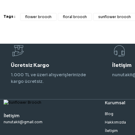
Tags :
flower brooch
floral brooch
sunflower brooch
Ücretsiz Kargo
İletişim
1.000 TL ve üzeri alışverişlerinizde
nunutaki
kargo ücretsiz.
Kurumsal
Blog
İletişim
nunutakii@gmail.com
Hakkımızda
İletişim