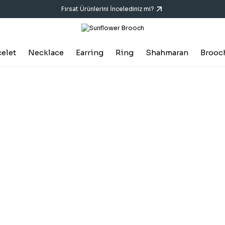
Fırsat Ürünlerini İncelediniz mi?
celet
Necklace
Earring
Ring
Shahmaran
Brooc