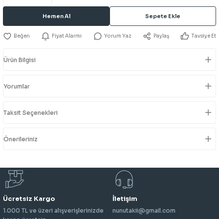
Hemen Al
Sepete Ekle
Fiyat Alarmı
Yorum Yaz
Paylaş
Tavsiye Et
Ürün Bilgisi
Yorumlar
Taksit Seçenekleri
Önerileriniz
Ücretsiz Kargo
İletişim
1.000 TL ve üzeri alışverişlerinizde
nunutakii@gmail.com