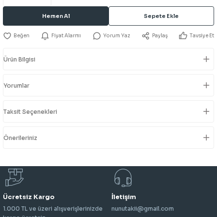
Hemen Al
Sepete Ekle
Fiyat Alarmı
Yorum Yaz
Paylaş
Tavsiye Et
Ürün Bilgisi
Yorumlar
Taksit Seçenekleri
Önerileriniz
Ücretsiz Kargo
İletişim
1.000 TL ve üzeri alışverişlerinizde
nunutakii@gmail.com