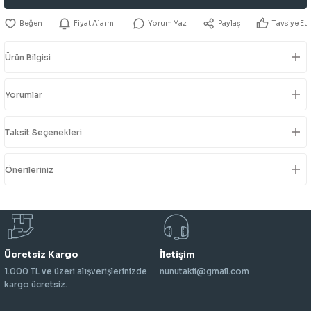
Fiyat Alarmı
Yorum Yaz
Paylaş
Tavsiye Et
Ürün Bilgisi
Yorumlar
Taksit Seçenekleri
Önerileriniz
Ücretsiz Kargo
İletişim
1.000 TL ve üzeri alışverişlerinizde
nunutakii@gmail.com
kargo ücretsiz.