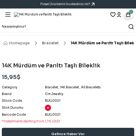
Fırsat Ürünlerini İncelediniz mi?
Geri Dön
Geri Dön
Geri Dön
Bracelet
Necklace
Earring
All Bracelets
All Necklaces
All Earrings
Homepage
Bracelet
14K Mürdüm ve Parıltı Taşlı Bilekl
14K Bracelet
Y Necklace
Six-Piece Earring Sets
14K Mürdüm ve Parıltı Taşlı Bileklik
Bracelet
Cartilage Earring
15,95$
Category
Handcuff Bracelet
Triple Earring Sets
Bracelet
,
14K Bracelet
,
All Bracelets
Brand
Cm Jewelry
Stock Code
BLKL0021
Porcelain Bracelet
Vintage Art Earrings
Stok Durumu
Barcode Code
BLKL0021
*Installments starting from 1,76 USD!
Gelince Haber Ver