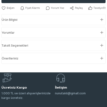
Fiyat Alarmı
Yorum Yaz
Paylaş
Tavsiye Et
Ürün Bilgisi
Yorumlar
Taksit Seçenekleri
Önerileriniz
Ücretsiz Kargo
İletişim
1.000 TL ve üzeri alışverişlerinizde
nunutakii@gmail.com
kargo ücretsiz.