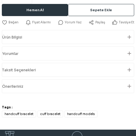
Hemen Al
Sepete Ekle
Fiyat Alarmı
Yorum Yaz
Paylaş
Tavsiye Et
Ürün Bilgisi
Yorumlar
Taksit Seçenekleri
Önerileriniz
Tags :
handcuff bracelet
cuff bracelet
handcuff models