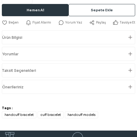
Hemen Al
Sepete Ekle
Fiyat Alarmı
Yorum Yaz
Paylaş
Tavsiye Et
Ürün Bilgisi
Yorumlar
Taksit Seçenekleri
Önerileriniz
Tags :
handcuff bracelet
cuff bracelet
handcuff models