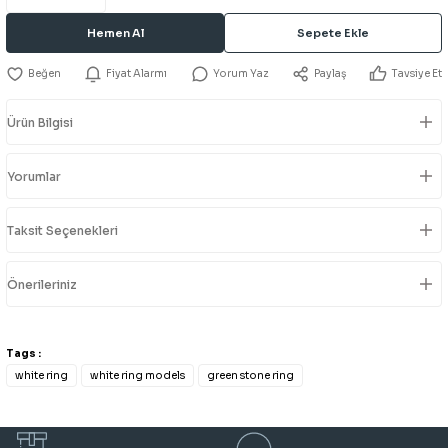
Hemen Al
Sepete Ekle
Fiyat Alarmı
Yorum Yaz
Paylaş
Tavsiye Et
Ürün Bilgisi
Yorumlar
Taksit Seçenekleri
Önerileriniz
Tags :
white ring
white ring models
green stone ring