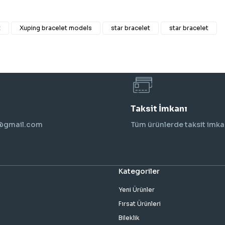
t
Xuping bracelet models
star bracelet
star bracelet
Taksit İmkanı
i@gmail.com
Tüm ürünlerde taksit imka
Kategoriler
Yeni Ürünler
Fırsat Ürünleri
Bileklik