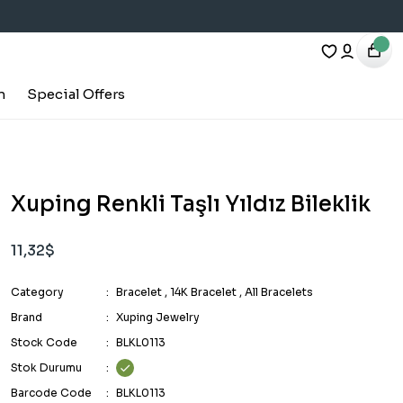
h
Special Offers
Xuping Renkli Taşlı Yıldız Bileklik
11,32$
Category
Bracelet
,
14K Bracelet
,
All Bracelets
Brand
Xuping Jewelry
Stock Code
BLKL0113
Stok Durumu
Barcode Code
BLKL0113