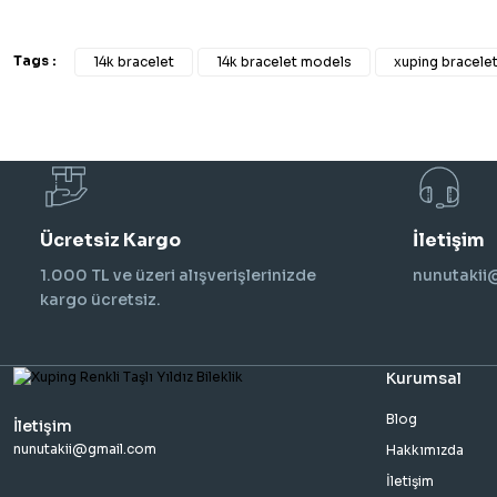
Tags :
14k bracelet
14k bracelet models
xuping bracele
Ücretsiz Kargo
İletişim
1.000 TL ve üzeri alışverişlerinizde
nunutaki
kargo ücretsiz.
Kurumsal
Blog
İletişim
nunutakii@gmail.com
Hakkımızda
İletişim