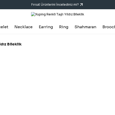
Fırsat Ürünlerini İncelediniz mi?
celet
Necklace
Earring
Ring
Shahmaran
Brooc
dız Bileklik