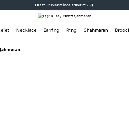
Fırsat Ürünlerini İncelediniz mi?
celet
Necklace
Earring
Ring
Shahmaran
Brooc
ı Şahmeran