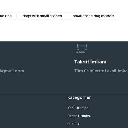
ne ring
rings with small stones
small stone ring models
Taksit İmkanı
i@gmail.com
Tüm ürünlerde taksit imka
Kategoriler
Yeni Ürünler
Fırsat Ürünleri
Bileklik