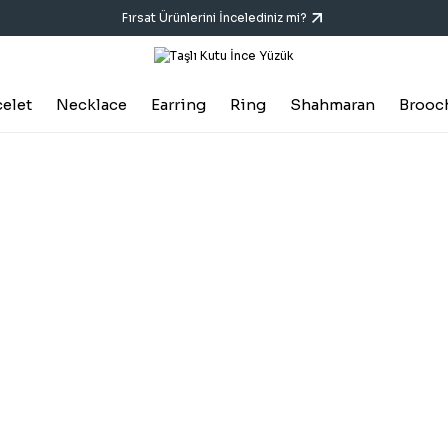
Fırsat Ürünlerini İncelediniz mi?
celet
Necklace
Earring
Ring
Shahmaran
Brooc