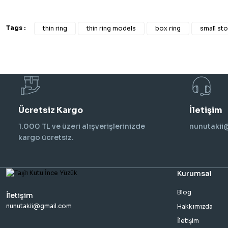
Tags :
thin ring
thin ring models
box ring
small sto
Ücretsiz Kargo
İletişim
1.000 TL ve üzeri alışverişlerinizde
nunutaki
kargo ücretsiz.
Kurumsal
Blog
İletişim
nunutakii@gmail.com
Hakkımızda
İletişim