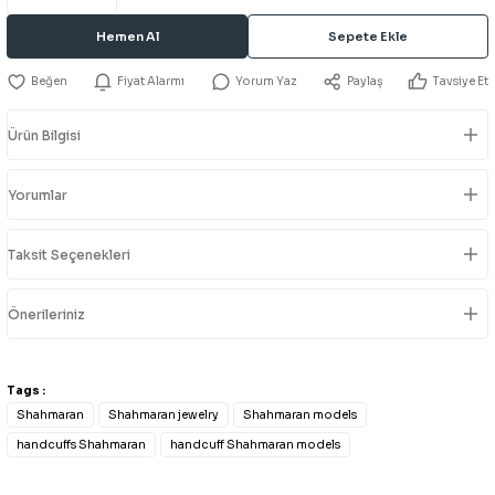
Hemen Al
Sepete Ekle
Fiyat Alarmı
Yorum Yaz
Paylaş
Tavsiye Et
Ürün Bilgisi
Yorumlar
Taksit Seçenekleri
Önerileriniz
Tags :
Shahmaran
Shahmaran jewelry
Shahmaran models
handcuffs Shahmaran
handcuff Shahmaran models