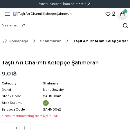
Fırsat Ürünlerini İncelediniz mi?
Geri Dön
Geri Dön
Geri Dön
Bracelet
Necklace
Earring
All Bracelets
All Necklaces
All Earrings
Homepage
Shahmaran
Taşlı Arı Charmlı Kelepçe Şa
14K Bracelet
Y Necklace
Six-Piece Earring Sets
Taşlı Arı Charmlı Kelepçe Şahmeran
Bracelet
Cartilage Earring
9,01$
Category
Handcuff Bracelet
Triple Earring Sets
Shahmaran
Brand
Nunu Jewelry
Stock Code
SAHM0042
Porcelain Bracelet
Vintage Art Earrings
Stok Durumu
Barcode Code
SAHM0042
*Installments starting from 0,99 USD!