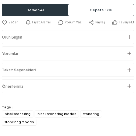
Hemen Al
Sepete Ekle
Fiyat Alarmı
Yorum Yaz
Paylaş
Tavsiye Et
Ürün Bilgisi
Yorumlar
Taksit Seçenekleri
Önerileriniz
Tags :
black stone ring
black stone ring models
stone ring
stone ring models