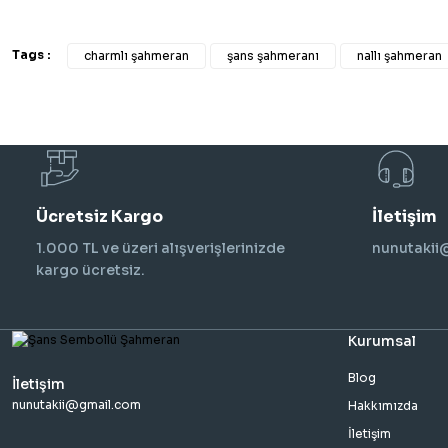
Tags :
charmlı şahmeran
şans şahmeranı
nallı şahmeran
Ücretsiz Kargo
İletişim
1.000 TL ve üzeri alışverişlerinizde
nunutaki
kargo ücretsiz.
Kurumsal
Blog
İletişim
nunutakii@gmail.com
Hakkımızda
İletişim