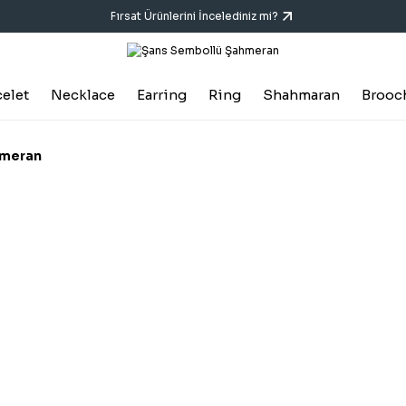
Fırsat Ürünlerini İncelediniz mi?
celet
Necklace
Earring
Ring
Shahmaran
Brooc
hmeran