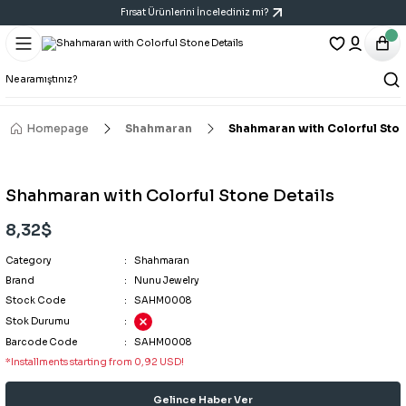
Fırsat Ürünlerini İncelediniz mi?
Geri Dön
Geri Dön
Geri Dön
Bracelet
Necklace
Earring
All Bracelets
All Necklaces
All Earrings
Homepage
Shahmaran
Shahmaran with Colorful Ston
14K Bracelet
Y Necklace
Six-Piece Earring Sets
Shahmaran with Colorful Stone Details
Bracelet
Cartilage Earring
8,32$
Category
Handcuff Bracelet
Triple Earring Sets
Shahmaran
Brand
Nunu Jewelry
Stock Code
SAHM0008
Porcelain Bracelet
Vintage Art Earrings
Stok Durumu
Barcode Code
SAHM0008
*Installments starting from 0,92 USD!
Gelince Haber Ver