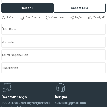
Hemen Al
Sepete Ekle
Fiyat Alarmı
Yorum Yaz
Paylaş
Tavsiye Et
Ürün Bilgisi
Yorumlar
Taksit Seçenekleri
Önerileriniz
Ücretsiz Kargo
İletişim
1.000 TL ve üzeri alışverişlerinizde
nunutakii@gmail.com