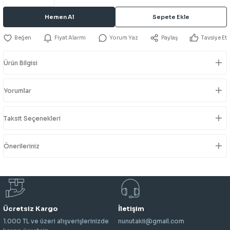
Hemen Al
Sepete Ekle
Fiyat Alarmı
Yorum Yaz
Paylaş
Tavsiye Et
Ürün Bilgisi
Yorumlar
Taksit Seçenekleri
Önerileriniz
Ücretsiz Kargo
İletişim
1.000 TL ve üzeri alışverişlerinizde
nunutakii@gmail.com