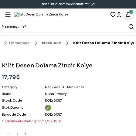
Fırsat Ürünlerini İncelediniz mi?
Geri Dön
Geri Dön
Geri Dön
Bracelet
Necklace
Earring
All Bracelets
All Necklaces
All Earrings
Homepage
Necklace
Kilit Desen Dolama Zincir Kolye
14K Bracelet
Y Necklace
Six-Piece Earring Sets
Kilit Desen Dolama Zincir Kolye
Bracelet
Cartilage Earring
17,79$
Category
Handcuff Bracelet
Triple Earring Sets
Necklace
,
All Necklaces
Brand
Nunu Jewelry
Stock Code
KOLY0087
Porcelain Bracelet
Vintage Art Earrings
Stok Durumu
Barcode Code
KOLY0087
*Installments starting from 1,96 USD!