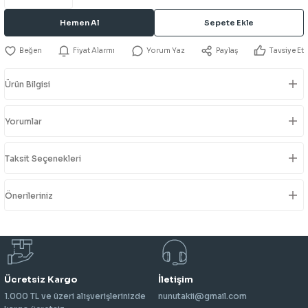
Hemen Al
Sepete Ekle
Fiyat Alarmı
Yorum Yaz
Paylaş
Tavsiye Et
Ürün Bilgisi
Yorumlar
Taksit Seçenekleri
Önerileriniz
Ücretsiz Kargo
İletişim
1.000 TL ve üzeri alışverişlerinizde
nunutakii@gmail.com