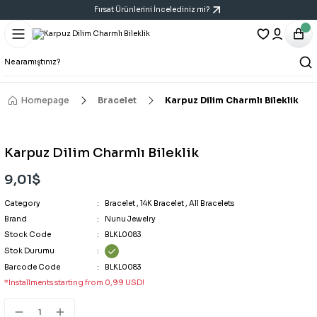
Fırsat Ürünlerini İncelediniz mi?
Geri Dön
Geri Dön
Geri Dön
Bracelet
Necklace
Earring
All Bracelets
All Necklaces
All Earrings
Homepage
Bracelet
Karpuz Dilim Charmlı Bileklik
14K Bracelet
Y Necklace
Six-Piece Earring Sets
Karpuz Dilim Charmlı Bileklik
Bracelet
Cartilage Earring
9,01$
Category
Handcuff Bracelet
Triple Earring Sets
Bracelet
,
14K Bracelet
,
All Bracelets
Brand
Nunu Jewelry
Stock Code
BLKL0083
Porcelain Bracelet
Vintage Art Earrings
Stok Durumu
Barcode Code
BLKL0083
*Installments starting from 0,99 USD!