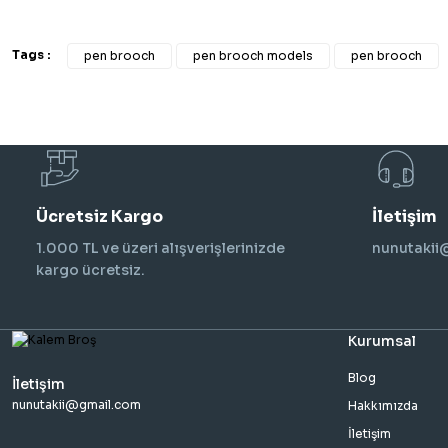
Tags :
pen brooch
pen brooch models
pen brooch
Ücretsiz Kargo
İletişim
1.000 TL ve üzeri alışverişlerinizde
nunutaki
kargo ücretsiz.
Kurumsal
Blog
İletişim
nunutakii@gmail.com
Hakkımızda
İletişim