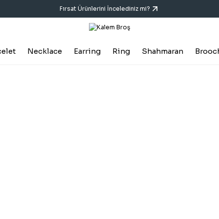
Fırsat Ürünlerini İncelediniz mi?
celet
Necklace
Earring
Ring
Shahmaran
Brooc