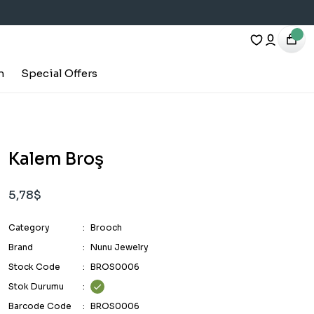
h
Special Offers
Kalem Broş
5,78$
Category
Brooch
Brand
Nunu Jewelry
Stock Code
BROS0006
Stok Durumu
Barcode Code
BROS0006