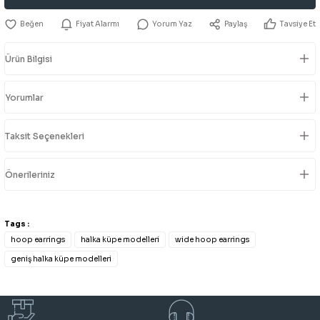
Fiyat Alarmı
Yorum Yaz
Paylaş
Tavsiye Et
Ürün Bilgisi
Yorumlar
Taksit Seçenekleri
Önerileriniz
Tags :
hoop earrings
halka küpe modelleri
wide hoop earrings
geniş halka küpe modelleri