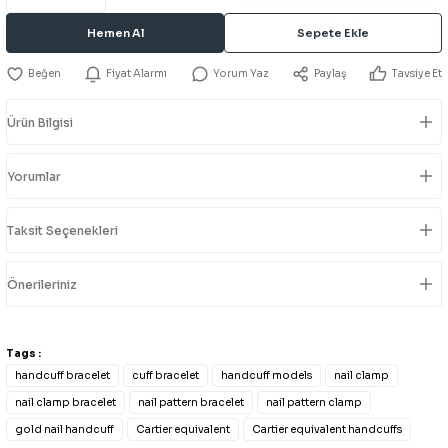
Hemen Al
Sepete Ekle
Fiyat Alarmı
Yorum Yaz
Paylaş
Tavsiye Et
Ürün Bilgisi
Yorumlar
Taksit Seçenekleri
Önerileriniz
Tags :
handcuff bracelet
cuff bracelet
handcuff models
nail clamp
nail clamp bracelet
nail pattern bracelet
nail pattern clamp
gold nail handcuff
Cartier equivalent
Cartier equivalent handcuffs