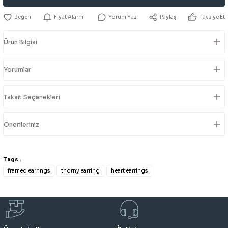
Fiyat Alarmı
Yorum Yaz
Paylaş
Tavsiye Et
Ürün Bilgisi
Yorumlar
Taksit Seçenekleri
Önerileriniz
Tags :
framed earrings
thorny earring
heart earrings