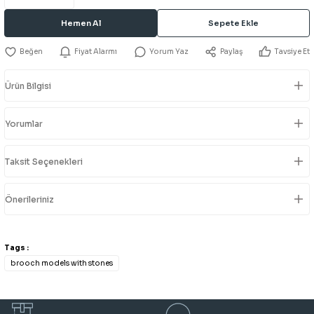
Hemen Al
Sepete Ekle
Fiyat Alarmı
Yorum Yaz
Paylaş
Tavsiye Et
Ürün Bilgisi
Yorumlar
Taksit Seçenekleri
Önerileriniz
Tags :
brooch models with stones