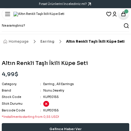
Fırsat Ürünlerini İncelediniz mi?
Geri Dön
Geri Dön
Geri Dön
Bracelet
Necklace
Earring
All Bracelets
All Necklaces
All Earrings
Homepage
Earring
Altın Renkli Taşlı İkili Küpe Seti
14K Bracelet
Y Necklace
Six-Piece Earring Sets
Altın Renkli Taşlı İkili Küpe Seti
Bracelet
Cartilage Earring
4,99$
Category
Handcuff Bracelet
Triple Earring Sets
Earring
,
All Earrings
Brand
Nunu Jewelry
Stock Code
KUPE0155
Porcelain Bracelet
Vintage Art Earrings
Stok Durumu
Barcode Code
KUPE0155
*Installments starting from 0,55 USD!
Gelince Haber Ver