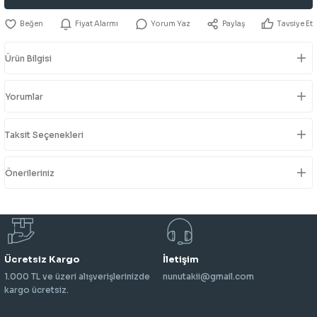
Fiyat Alarmı
Yorum Yaz
Paylaş
Tavsiye Et
Ürün Bilgisi
Yorumlar
Taksit Seçenekleri
Önerileriniz
Ücretsiz Kargo
İletişim
1.000 TL ve üzeri alışverişlerinizde
nunutakii@gmail.com
kargo ücretsiz.