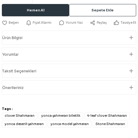
Hemen Al
Sepete Ekle
Fiyat Alarmı
Yorum Yaz
Paylaş
Tavsiye Et
Ürün Bilgisi
Yorumlar
Taksit Seçenekleri
Önerileriniz
Tags :
clover Shahmaran
yonca şahmeran bileklik
4-leaf clover Shahmaran
yonca desenli şahmeran
yonca model şahmeran
Stone Shahmaran