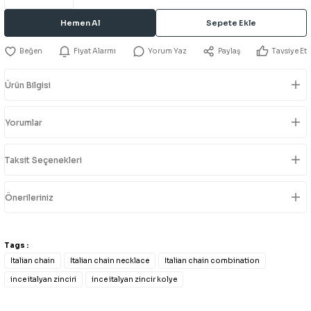
Hemen Al
Sepete Ekle
Fiyat Alarmı
Yorum Yaz
Paylaş
Tavsiye Et
Ürün Bilgisi
Yorumlar
Taksit Seçenekleri
Önerileriniz
Tags :
Italian chain
Italian chain necklace
Italian chain combination
ince italyan zinciri
ince italyan zincir kolye