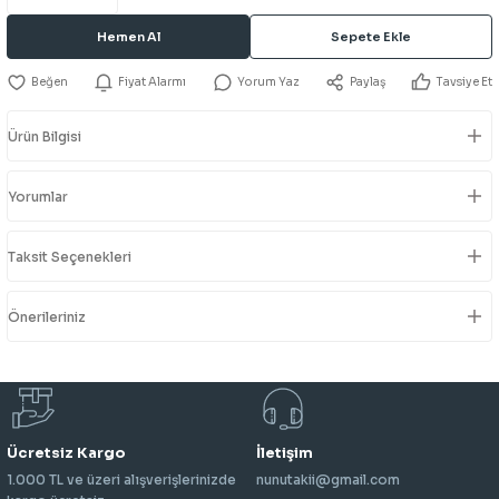
Hemen Al
Sepete Ekle
Fiyat Alarmı
Yorum Yaz
Paylaş
Tavsiye Et
Ürün Bilgisi
Yorumlar
Taksit Seçenekleri
Önerileriniz
Ücretsiz Kargo
İletişim
1.000 TL ve üzeri alışverişlerinizde
nunutakii@gmail.com