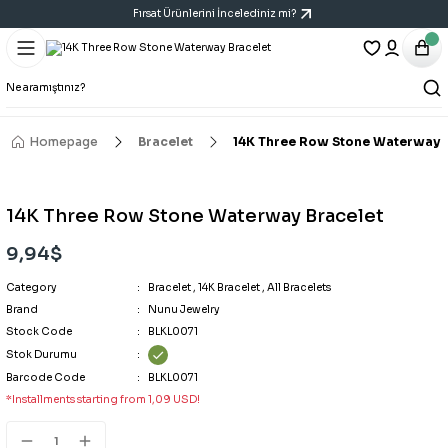
Fırsat Ürünlerini İncelediniz mi?
Geri Dön
Geri Dön
Geri Dön
Bracelet
Necklace
Earring
All Bracelets
All Necklaces
All Earrings
Homepage
Bracelet
14K Three Row Stone Waterway B
14K Bracelet
Y Necklace
Six-Piece Earring Sets
14K Three Row Stone Waterway Bracelet
Bracelet
Cartilage Earring
9,94$
Category
Handcuff Bracelet
Triple Earring Sets
Bracelet
,
14K Bracelet
,
All Bracelets
Brand
Nunu Jewelry
Stock Code
BLKL0071
Porcelain Bracelet
Vintage Art Earrings
Stok Durumu
Barcode Code
BLKL0071
*Installments starting from 1,09 USD!